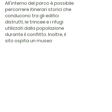
All'interno del parco è possibile
percorrere itinerari storici che
conducono tra gli edifici
distrutti, le trincee e i rifugi
utilizzati dalla popolazione
durante il conflitto. Inoltre, il
sito ospita un museo
multimediale, dove vengono
proiettati documentari,
testimonianze e reperti
dell’epoca, offrendo ai
visitatori un’esperienza
immersiva nella storia del
luogo.
Il Parco della Memoria di San
Pietro Infine è oggi un luogo
simbolo della resistenza e della
resilienza, visitato da storici,