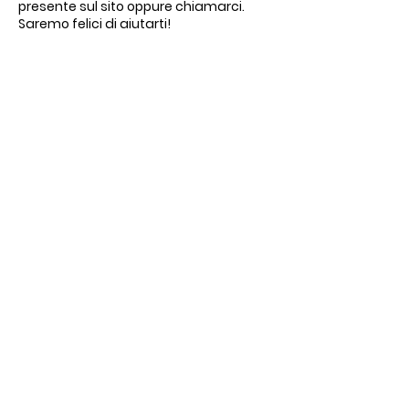
presente sul sito oppure chiamarci.
Saremo felici di aiutarti!
© 2026 By B&B Le Regine
Realizzato con cura
da
StudioWebDesigner